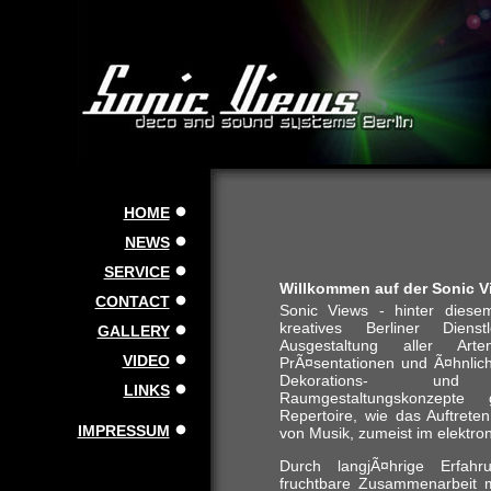
HOME
NEWS
SERVICE
Willkommen auf der Sonic V
CONTACT
Sonic Views - hinter diese
kreatives Berliner Dienst
GALLERY
Ausgestaltung aller Art
VIDEO
PrÃ¤sentationen und Ã¤hnlic
Dekorations- un
LINKS
Raumgestaltungskonzept
Repertoire, wie das Auftrete
IMPRESSUM
von Musik, zumeist im elektro
Durch langjÃ¤hrige Erfah
fruchtbare Zusammenarbeit mi