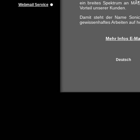
ein breites Spektrum an MÃ¶g
Webmail Service
Vorteil unserer Kunden.
Damit steht der Name Sonic
gewissenhaftes Arbeiten auf 
Mehr Infos E-Ma
Deutsch