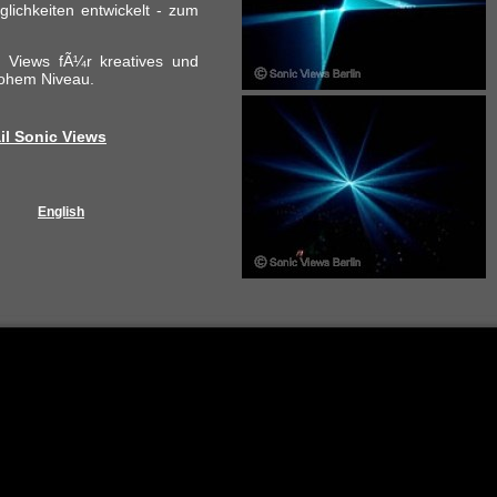
lichkeiten entwickelt - zum
 Views fÃ¼r kreatives und
hohem Niveau.
il Sonic Views
English