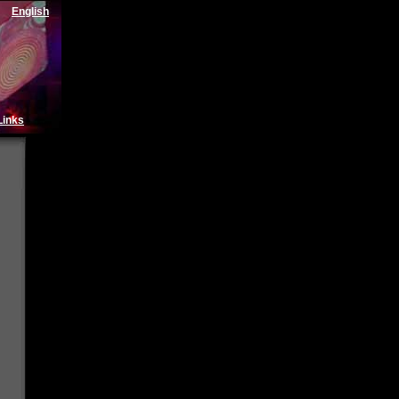
English
Links