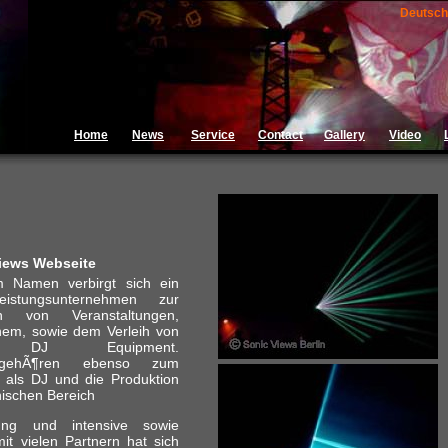
Deutsch
Home
News
Service
Contact
Gallery
Video
iews Webseite
m Namen verbirgt sich ein
leistungsunternehmen zur
en von Veranstaltungen,
hem, sowie dem Verleih von
d DJ Equipment.
e gehÃ¶ren ebenso zum
n als DJ und die Produktion
nischen Bereich
rung und intensive sowie
t vielen Partnern hat sich